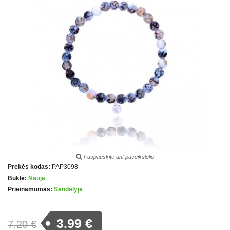
Paspauskite ant paveikslėlio
Prekės kodas:
PAP3098
Būklė:
Nauja
Prieinamumas:
Sandėlyje
3.99 €
7.20 €