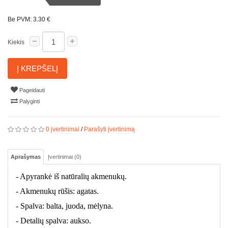
Be PVM: 3.30 €
Kiekis
Į KREPŠELĮ
Pageidauti
Palyginti
0 įvertinimai
/
Parašyti įvertinimą
Aprašymas
Įvertinimai (0)
- Apyrankė iš natūralių akmenukų.
- Akmenukų rūšis: agatas.
- Spalva: balta, juoda, mėlyna.
- Detalių spalva: aukso.