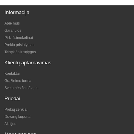
Informacija
Apie mus
Garantijos
Pirk išsimokėtinai
Prekių pristatymas
Taisyklės ir sąlygos
Klientų aptarnavimas
Kontaktai
Grąžinimo forma
Svetainės žemėlapis
Priedai
Prekių ženklai
Dovanų kuponai
Akcijos