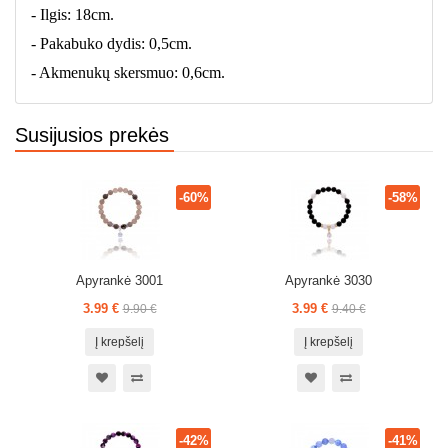
- Ilgis: 18cm.
- Pakabuko dydis: 0,5cm.
- Akmenukų skersmuo: 0,6cm.
Susijusios prekės
-60%
-58%
Apyrankė 3001
Apyrankė 3030
3.99 €
3.99 €
9.90 €
9.40 €
Į krepšelį
Į krepšelį
-42%
-41%