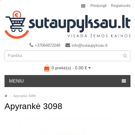
Prisijungti
Registruotis
+37064872048
info@sutaupyksau.lt
0 prekė(s) - 0.00 €
MENIU
Apyrankė 3098
Apyrankė 3098