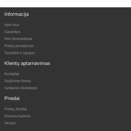
Informacija
Apie mus
Garantijos
Pirk išsimokėtinai
Prekių pristatymas
Taisyklės ir sąlygos
Klientų aptarnavimas
Kontaktai
Grąžinimo forma
Svetainės žemėlapis
Priedai
Prekių ženklai
Dovanų kuponai
Akcijos