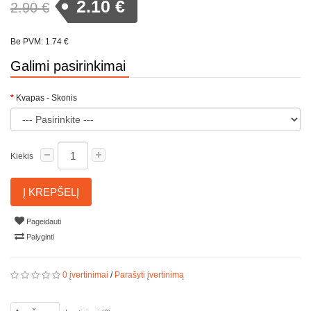
2.10 €
2.90 €
Be PVM: 1.74 €
Galimi pasirinkimai
Kvapas - Skonis
Kiekis
Į KREPŠELĮ
Pageidauti
Palyginti
0 įvertinimai
/
Parašyti įvertinimą