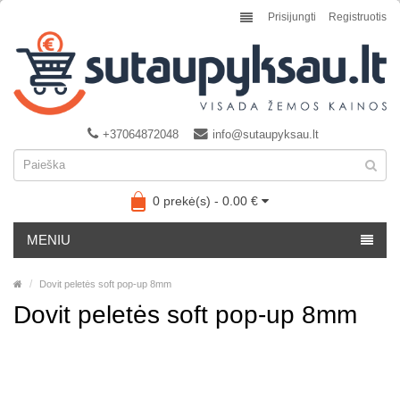
Prisijungti
Registruotis
+37064872048
info@sutaupyksau.lt
0 prekė(s) - 0.00 €
MENIU
Dovit peletės soft pop-up 8mm
Dovit peletės soft pop-up 8mm