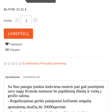
Be PVM: 22.31 €
Kiekis
Į KREPŠELĮ
Pageidauti
Palyginti
0 įvertinimai
/
Parašyti įvertinimą
Aprašymas
Įvertinimai (0)
Su šiuo patogiu įrankiu kiekviena moteris pati gali pasirūpinti
savo nagų išvaizda namuose be papildomų išlaidų ir vizitų į
grožio saloną.
- Reguliuojamas greitis palaipsniui keičiantis antgalių
apsisukimų skaičių iki 30000aps/min