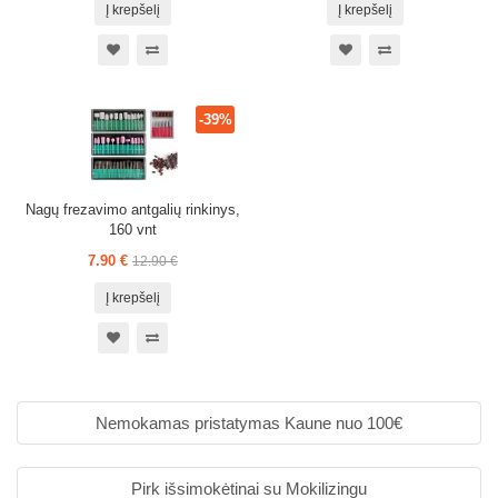
Į krepšelį
Į krepšelį
-39%
Nagų frezavimo antgalių rinkinys,
160 vnt
7.90 €
12.90 €
Į krepšelį
Nemokamas pristatymas Kaune nuo 100€
Pirk išsimokėtinai su Mokilizingu