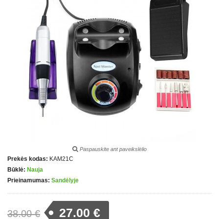
Paspauskite ant paveikslėlio
Prekės kodas:
KAM21C
Būklė:
Nauja
Prieinamumas:
Sandėlyje
27.00 €
38.00 €