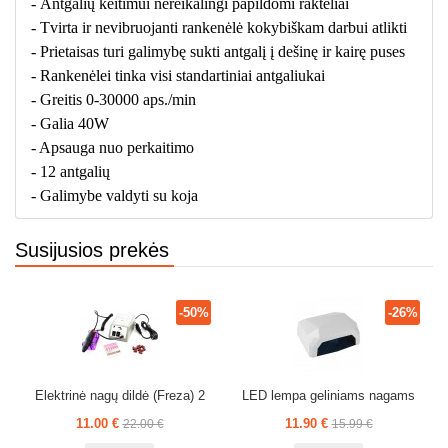
-
Antgalių keitimui nereikalingi papildomi rakteliai
-
Tvirta ir nevibruojanti rankenėlė kokybiškam darbui atlikti
-
Prietaisas turi galimybę sukti antgalį į dešinę ir kairę puses
-
Rankenėlei tinka visi standartiniai antgaliukai
-
Greitis 0-30000 aps./min
-
Galia 40W
- Apsauga nuo perkaitimo
- 12 antgalių
- Galimybe valdyti su koja
Susijusios prekės
-50%
-26%
Elektrinė nagų dildė (Freza) 2
LED lempa geliniams nagams
11.00 €
11.90 €
22.00 €
15.99 €