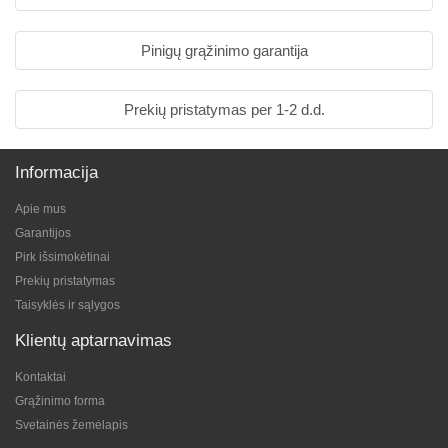
Pinigų grąžinimo garantija
Prekių pristatymas per 1-2 d.d.
Informacija
Apie mus
Garantijos
Pirk išsimokėtinai
Prekių pristatymas
Taisyklės ir sąlygos
Klientų aptarnavimas
Kontaktai
Grąžinimo forma
Svetainės žemėlapis