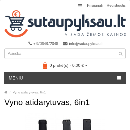
Prisijungti
Registruotis
+37064872048
info@sutaupyksau.lt
0 prekė(s) - 0.00 €
MENIU
Vyno atidarytuvas, 6in1
Vyno atidarytuvas, 6in1