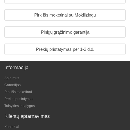
Pirk išsimokėtinai su Mokilizingu
Pinigų grąžinimo garantija
Prekių pristatymas per 1-2 d.d.
Informacija
Apie mus
Garantijos
Pirk išsimokėtinai
Prekių pristatymas
Taisyklės ir sąlygos
Klientų aptarnavimas
Kontaktai