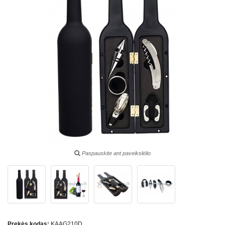
Paspauskite ant paveikslėlio
Prekės kodas:
KAAG210D