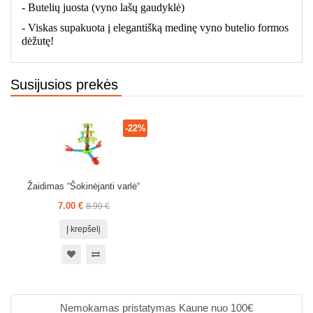
-
Butelių juosta (vyno lašų gaudyklė)
- Viskas supakuota į elegantišką medinę vyno butelio formos
dėžutę!
Susijusios prekės
-22%
Žaidimas “Šokinėjanti varlė“
7.00 €
8.99 €
Į krepšelį
Nemokamas pristatymas Kaune nuo 100€