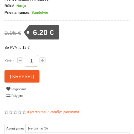
Būklė:
Nauja
Prieinamumas:
Sandėlyje
6.20 €
9.95 €
Be PVM: 5.12 €
Kiekis
Į KREPŠELĮ
Pageidauti
Palyginti
0 įvertinimai
/
Parašyti įvertinimą
Aprašymas
Įvertinimai (0)