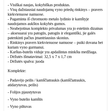
- Visiškai naujas, kokybiškas produktas.
- Visų dažniausiai naudojamų vyno priedų rinkinys – pravers
kiekvienuose namuose.
- Pagaminta iš chromuoto metalo lydinio ir kamštyje
naudojamos aukštos kokybės gumos.
- Neabejotinas komplekto privalumas yra jo estetinis dizainas
– aksesuarai yra patogūs, patogūs ir elegantiški, jie galės
patenkinti pačius įmantriausius skonius.
- Rinkinys pravers kiekvienuose namuose – puiki dovana bet
kuriam vyno gurmanui.
- Karštas-butelis viduje yra apdailintas minkšta medžiaga.
- Dėžutės išmatavimai: 32,5 x 7 x 1,7 cm
- Dėžutės spalva: juoda
Komplekte:
- Padavėjo peilis / kamščiatraukis (kamščiatraukis,
atidarytuvas, peilis)
- Folijos pjaustytuvas
- Vyno butelio kamštis
- Vyno piltuvas