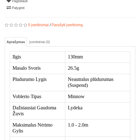
Pageidauti
Palyginti
0 įvertinimai
/
Parašyti įvertinimą
Aprašymas
Įvertinimai (0)
Ilgis
130mm
Masalo Svoris
26.5g
Pludurumo Lygis
Neautralus plūdurumas
(Suspend)
Voblerio Tipas
Minnow
Da
žniausiai Gaudoma
Lydeka
Žuvis
Maksimalus Nėrimo
1.0 - 2.0m
Gylis