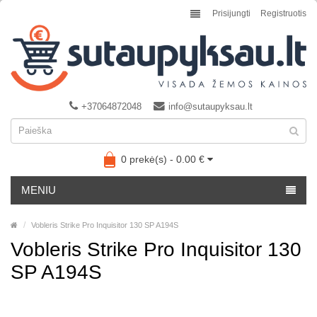
Prisijungti
Registruotis
+37064872048
info@sutaupyksau.lt
0 prekė(s) - 0.00 €
MENIU
Vobleris Strike Pro Inquisitor 130 SP A194S
Vobleris Strike Pro Inquisitor 130
SP A194S