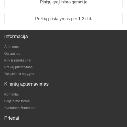
Pinigų grąžinimo garantija
Prekių pristatymas per 1-2 d.d.
Informacija
Apie mus
Garantijos
Pirk išsimokėtinai
Prekių pristatymas
Taisyklės ir sąlygos
Klientų aptarnavimas
Kontaktai
Grąžinimo forma
Svetainės žemėlapis
Priedai