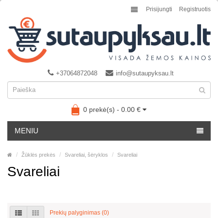
Prisijungti
Registruotis
+37064872048
info@sutaupyksau.lt
0 prekė(s) - 0.00 €
MENIU
Žūklės prekės
Svareliai, šėryklos
Svareliai
Svareliai
Prekių palyginimas (0)