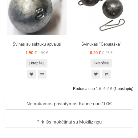
Švinas su suktuku apvalus
Švinukas "Čeburaška"
1.50 €
0.20 €
1.99 €
0.26 €
Į krepšelį
Į krepšelį
Rodoma nuo 1 iki 6 iš 6 (1 puslapių)
Nemokamas pristatymas Kaune nuo 100€
Pirk išsimokėtinai su Mokilizingu