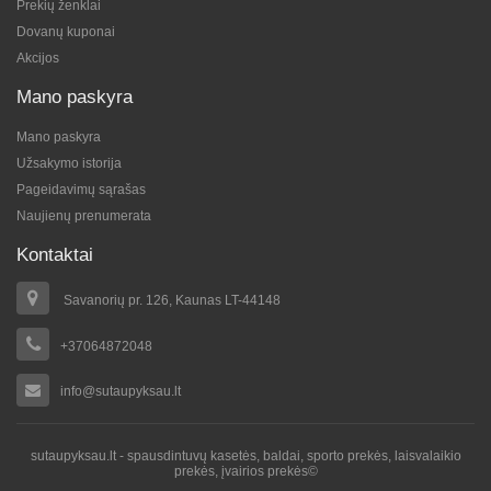
Prekių ženklai
Dovanų kuponai
Akcijos
Mano paskyra
Mano paskyra
Užsakymo istorija
Pageidavimų sąrašas
Naujienų prenumerata
Kontaktai
Savanorių pr. 126, Kaunas LT-44148
+37064872048
info@sutaupyksau.lt
sutaupyksau.lt - spausdintuvų kasetės, baldai, sporto prekės, laisvalaikio
prekės, įvairios prekės©