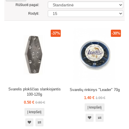
Rūšiuoti pagal:
Rodyti:
-37%
-30%
Svarelis plokščias slankiojantis
Svarelių rinkinys "Leader" 70g
100-120g
1.40 €
1.99 €
0.50 €
0.80 €
Į krepšelį
Į krepšelį