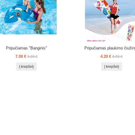
Pripučiamas "Banginis"
Pripučiamas plaukimo čiužin
7.00 €
4.20 €
9.99 €
6.99 €
Į krepšelį
Į krepšelį