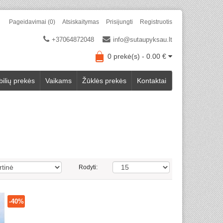
Pageidavimai (0)
Atsiskaitymas
Prisijungti
Registruotis
+37064872048
info@sutaupyksau.lt
0 prekė(s) - 0.00 €
ilių prekės
Vaikams
Žūklės prekės
Kontaktai
Rodyti:
-40%