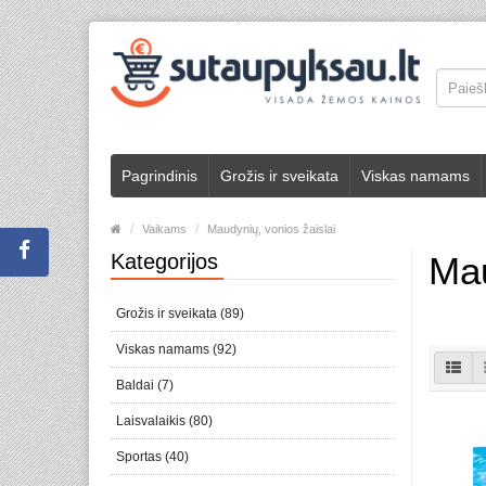
Pagrindinis
Grožis ir sveikata
Viskas namams
Vaikams
Maudynių, vonios žaislai
Kategorijos
Mau
Grožis ir sveikata (89)
Viskas namams (92)
Baldai (7)
Laisvalaikis (80)
Sportas (40)