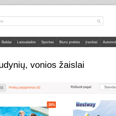
Baldai
Laisvalaikis
Sportas
Biuro prekės
Įrankiai
Automob
dynių, vonios žaislai
Rūšiuoti pagal:
Prekių palyginimas (0)
-30%