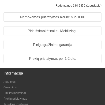
Rodoma nuo 1 iki 2 iš 2 (1 puslapių)
Nemokamas pristatymas Kaune nuo 100€
Pirk išsimokėtinai su Mokilizingu
Pinigų grąžinimo garantija
Prekių pristatymas per 1-2 d.d.
Informacija
Apie mus
Garantijos
Pirk išsimokėtinai
Prekių pristatymas
Taisyklės ir sąlygos