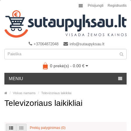
Prisijungti
Registruotis
+37064872048
info@sutaupyksau.lt
0 prekė(s) - 0.00 €
MENIU
Viskas namams
Televizoriaus laikikliai
Televizoriaus laikikliai
Prekių palyginimas (0)