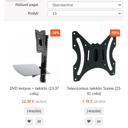
Rūšiuoti pagal:
Rodyti:
-34%
-55%
DVD lentyna + laikiklis (13-37
Televizoriaus laikiklis Sunne (23-
colių)
42 coliu)
12.30 €
7.70 €
18.50 €
16.99 €
Į krepšelį
Į krepšelį