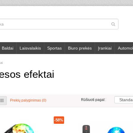
Baldai
Laisvalaikis
Sportas
Biuro prekės
Įrankiai
Automob
ai
esos efektai
Rūšiuoti pagal:
Prekių palyginimas (0)
-58%