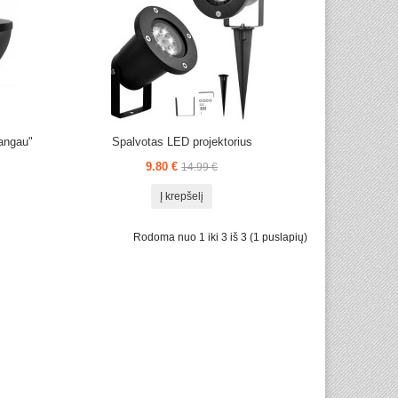
angau"
Spalvotas LED projektorius
9.80 €
14.99 €
Į krepšelį
Rodoma nuo 1 iki 3 iš 3 (1 puslapių)