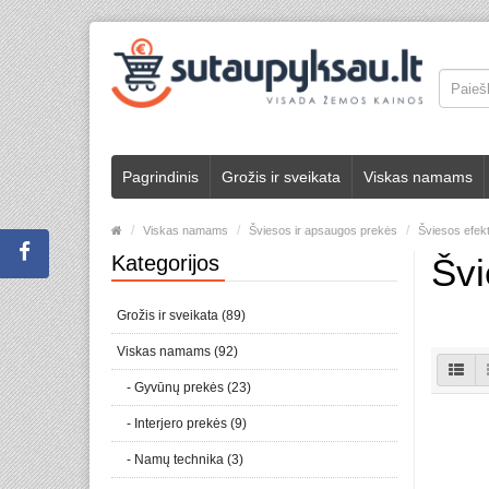
Pagrindinis
Grožis ir sveikata
Viskas namams
Viskas namams
Šviesos ir apsaugos prekės
Šviesos efekt
Kategorijos
Švi
Grožis ir sveikata (89)
Viskas namams (92)
- Gyvūnų prekės (23)
- Interjero prekės (9)
- Namų technika (3)