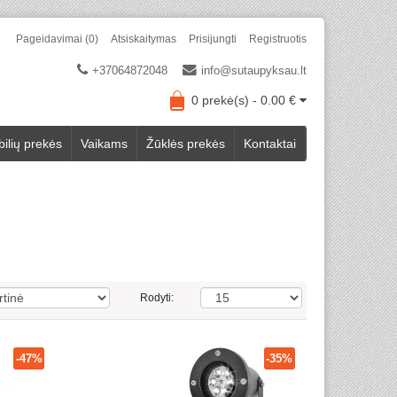
Pageidavimai (0)
Atsiskaitymas
Prisijungti
Registruotis
+37064872048
info@sutaupyksau.lt
0 prekė(s) - 0.00 €
ilių prekės
Vaikams
Žūklės prekės
Kontaktai
Rodyti:
-47%
-35%