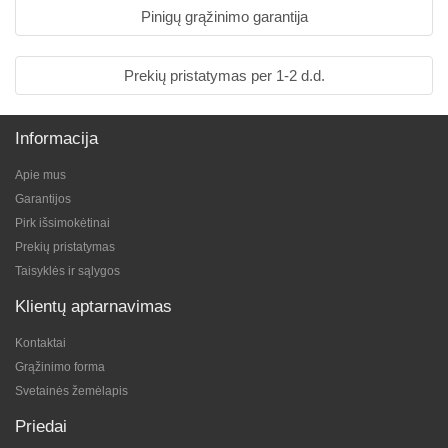
Pinigų grąžinimo garantija
Prekių pristatymas per 1-2 d.d.
Informacija
Apie mus
Garantijos
Pirk išsimokėtinai
Prekių pristatymas
Taisyklės ir sąlygos
Klientų aptarnavimas
Kontaktai
Grąžinimo forma
Svetainės žemėlapis
Priedai