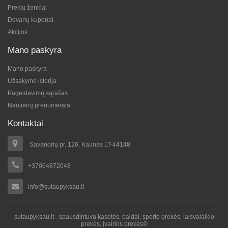
Prekių ženklai
Dovanų kuponai
Akcijos
Mano paskyra
Mano paskyra
Užsakymo istorija
Pageidavimų sąrašas
Naujienų prenumerata
Kontaktai
Savanorių pr. 126, Kaunas LT-44148
+37064872048
info@sutaupyksau.lt
sutaupyksau.lt - spausdintuvų kasetės, baldai, sporto prekės, laisvalaikio
prekės, įvairios prekės©