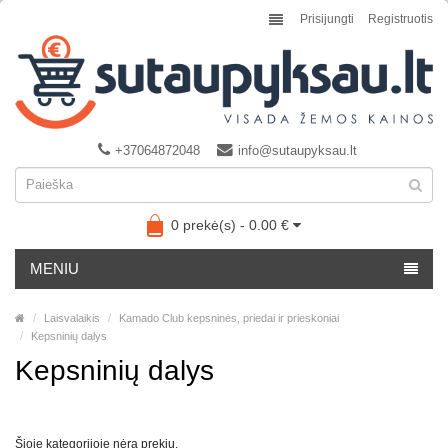
Prisijungti
Registruotis
+37064872048
info@sutaupyksau.lt
0 prekė(s) - 0.00 €
MENIU
Laisvalaikis
Kamado Club kepsninės, priedai ir prieskoniai
Kepsninių dalys
Kepsninių dalys
Šioje kategorijoje nėra prekių.