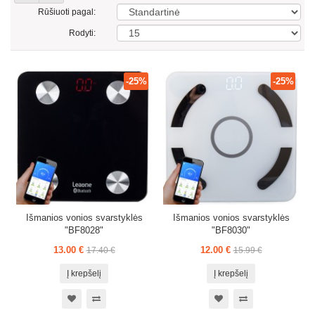
Rūšiuoti pagal:
Rodyti:
-25%
-25%
Išmanios vonios svarstyklės
Išmanios vonios svarstyklės
"BF8028"
"BF8030"
13.00 €
12.00 €
17.40 €
15.99 €
Į krepšelį
Į krepšelį