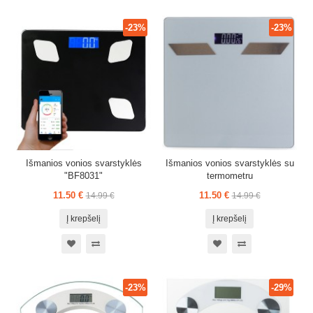
-23%
-23%
Išmanios vonios svarstyklės
Išmanios vonios svarstyklės su
"BF8031"
termometru
11.50 €
11.50 €
14.99 €
14.99 €
Į krepšelį
Į krepšelį
-23%
-29%