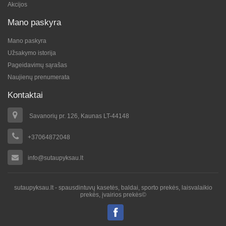
Akcijos
Mano paskyra
Mano paskyra
Užsakymo istorija
Pageidavimų sąrašas
Naujienų prenumerata
Kontaktai
Savanorių pr. 126, Kaunas LT-44148
+37064872048
info@sutaupyksau.lt
sutaupyksau.lt - spausdintuvų kasetės, baldai, sporto prekės, laisvalaikio
prekės, įvairios prekės©