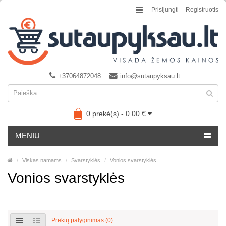
Prisijungti
Registruotis
+37064872048
info@sutaupyksau.lt
0 prekė(s) - 0.00 €
MENIU
Viskas namams
Svarstyklės
Vonios svarstyklės
Vonios svarstyklės
Prekių palyginimas (0)