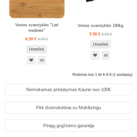
Vonios svarstyklės "Led
Vonios svarstyklės 180kg
medinės"
5.50 €
8.99 €
6.50 €
9.99 €
Į krepšelį
Į krepšelį
Rodoma nuo 1 iki 8 iš 8 (1 puslapių)
Nemokamas pristatymas Kaune nuo 100€
Pirk išsimokėtinai su Mokilizingu
Pinigų grąžinimo garantija