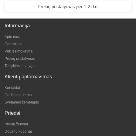
Prekių pristatymas per 1-2 d.d.
Informacija
Apie mus
Garantijos
Pirk išsimokėtinai
Prekių pristatymas
Taisyklės ir sąlygos
Klientų aptarnavimas
Kontaktai
Grąžinimo forma
Svetainės žemėlapis
Priedai
Prekių ženklai
Dovanų kuponai