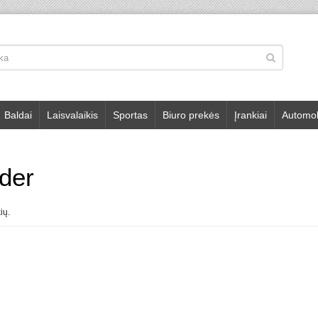
Baldai
Laisvalaikis
Sportas
Biuro prekės
Įrankiai
Automob
der
ių.