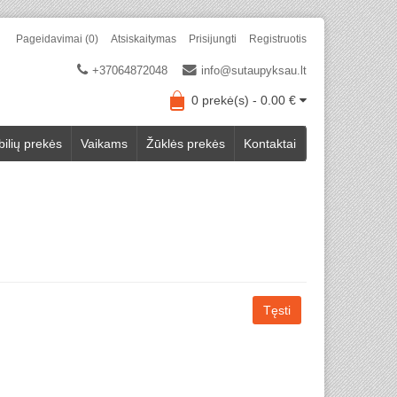
Pageidavimai (0)
Atsiskaitymas
Prisijungti
Registruotis
+37064872048
info@sutaupyksau.lt
0 prekė(s) - 0.00 €
ilių prekės
Vaikams
Žūklės prekės
Kontaktai
Tęsti