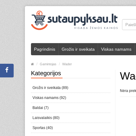
Pagrindinis
Grožis ir sveikata
Viskas namams
Gamintojas
Wader
Kategorijos
Wa
Grožis ir sveikata (89)
Nėra prek
Viskas namams (92)
Baldai (7)
Laisvalaikis (80)
Sportas (40)