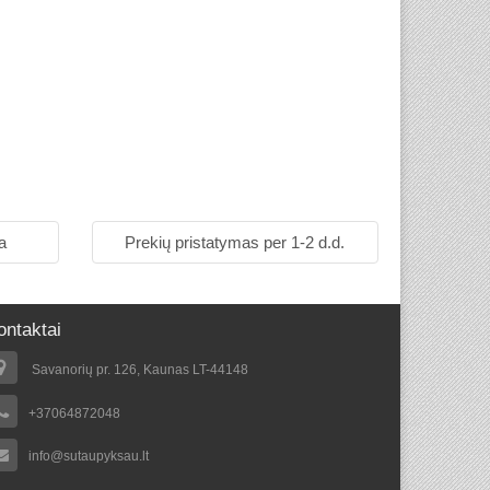
a
Prekių pristatymas per 1-2 d.d.
ontaktai
Savanorių pr. 126, Kaunas LT-44148
+37064872048
info@sutaupyksau.lt