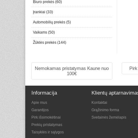
Biuro prekės (60)
Įrankiai (33)
Automobilių prekės (5)
Vaikams (50)
Žūklės prekės (144)
Nemokamas pristatymas Kaune nuo
Pirk
100€
Informacija
Klientų aptarnavima
Apie mus
Kontaktai
Garantijos
Grąžinimo forma
Pirk išsimokėtinai
Svetainės žemėlapis
Prekių pristatymas
Taisyklės ir sąlygos