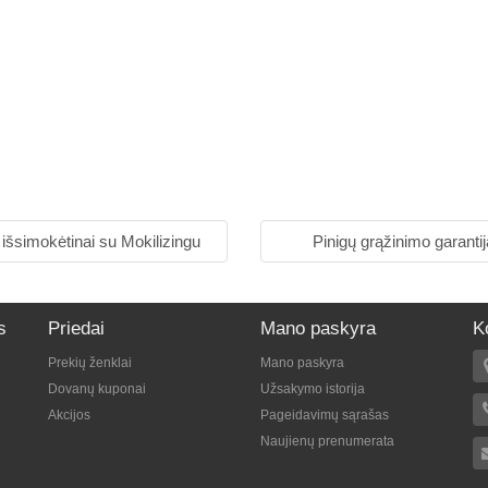
 išsimokėtinai su Mokilizingu
Pinigų grąžinimo garantij
s
Priedai
Mano paskyra
K
Prekių ženklai
Mano paskyra
Dovanų kuponai
Užsakymo istorija
Akcijos
Pageidavimų sąrašas
Naujienų prenumerata