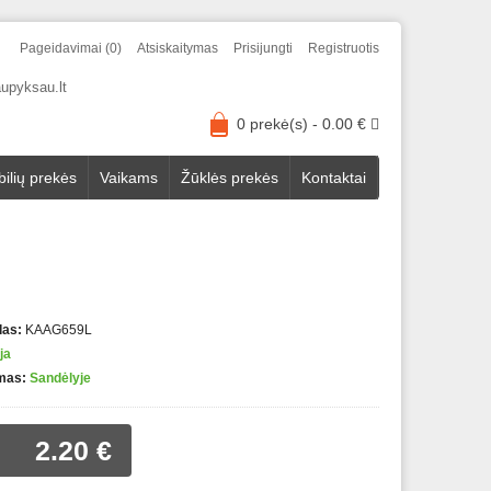
Pageidavimai (0)
Atsiskaitymas
Prisijungti
Registruotis
upyksau.lt
0 prekė(s) - 0.00 €
ilių prekės
Vaikams
Žūklės prekės
Kontaktai
das:
KAAG659L
ja
mas:
Sandėlyje
2.20 €