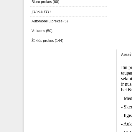
Biuro prekės (60)
Įrankiai (33)
Automobilių prekės (5)
Vaikams (50)
Žūklės prekės (144)
Apraš
Itin p
taupan
sėkmin
ir nus
bei iš
- Medž
- Ske
- Ilgi
- Aukš