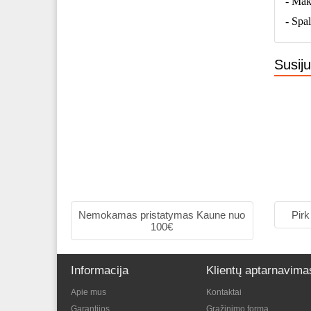
- Mak
- Spal
Susij
Nemokamas pristatymas Kaune nuo
Pirk
100€
Informacija
Klientų aptarnavima
Apie mus
Kontaktai
Garantijos
Grąžinimo forma