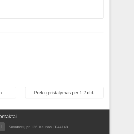
a
Prekių pristatymas per 1-2 d.d.
ontaktai
Savanorių pr. 126, Kaunas LT-44148