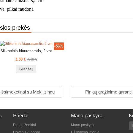
simalus aukštis: 8,5 cm
va: pilkai raudona
usios prekės
-56%
Silikoninis kiaurasamtis, 2 vnt
3.30 €
7.49 €
Į krepšelį
 išsimokėtinai su Mokilizingu
Pinigų grąžinimo garantij
s
Priedai
Mano paskyra
K
Prekių ženklai
Mano paskyra
Dovanų kuponai
Užsakymo istorija