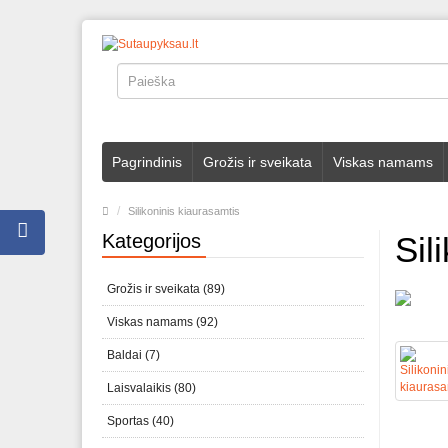
Pagrindinis
Grožis ir sveikata
Viskas namams
Silikoninis kiaurasamtis
Kategorijos
Sil
Grožis ir sveikata (89)
Viskas namams (92)
Baldai (7)
Laisvalaikis (80)
Sportas (40)