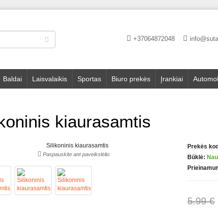
+37064872048
info@suta
Baldai
Laisvalaikis
Sportas
Biuro prekės
Įrankiai
Automob
ikoninis kiaurasamtis
Prekės ko
Paspauskite ant paveikslėlio
Būklė:
Nau
Prieinamu
5.99 €