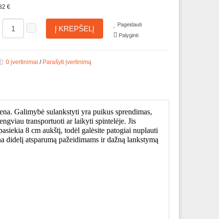
82 €
Pageidauti
Į KREPŠELĮ
Palyginti
0 įvertinimai
/
Parašyti įvertinimą
nkena. Galimybė sulankstyti yra puikus sprendimas,
ngviau transportuoti ar laikyti spintelėje. Jis
asiekia 8 cm aukštį, todėl galėsite patogiai nuplauti
a didelį atsparumą pažeidimams ir dažną lankstymą