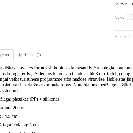
Be PVM: 1.
Kiekis
ymas
Įvertinimai (0)
raktiškas, apvalios formos silikoninis kiaurasamtis. Su patogia, ilga ra
tis brangią erdvę. Sulenkus kiaurasamtį aukštis tik 3 cm, todėl jį daug le
gai veiks turistinėse programose arba mažose virtuvėse. Išskleistas jis p
ausinti vaisius, daržoves ar makaronus.
Naudojamos medžiagos užtikrin
siskleidimą.
iaga: plastikas (PP) + silikonas
rsmuo: 20 cm
s: 34,5 cm
tis (sulenktas): 3 cm